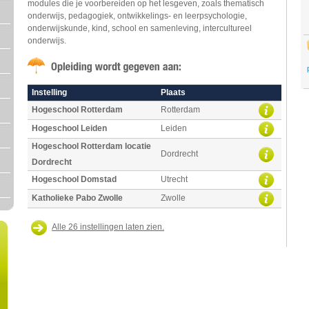
modules die je voorbereiden op het lesgeven, zoals thematisch
onderwijs, pedagogiek, ontwikkelings- en leerpsychologie,
onderwijskunde, kind, school en samenleving, intercultureel
onderwijs.
Instelling
Plaats
Hogeschool Rotterdam
Rotterdam
Hogeschool Leiden
Leiden
Hogeschool Rotterdam locatie
Dordrecht
Dordrecht
Hogeschool Domstad
Utrecht
Katholieke Pabo Zwolle
Zwolle
Alle 26 instellingen laten zien.