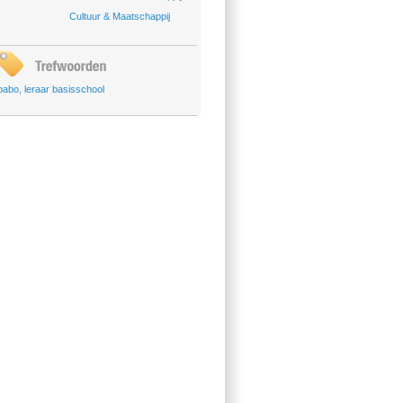
Cultuur & Maatschappij
pabo
,
leraar basisschool