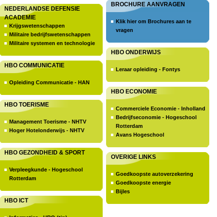
BROCHURE AANVRAGEN
NEDERLANDSE DEFENSIE
ACADEMIE
Klik hier om Brochures aan te
Krijgswetenschappen
vragen
Militaire bedrijfswetenschappen
Militaire systemen en technologie
HBO ONDERWIJS
HBO COMMUNICATIE
Leraar opleiding - Fontys
Opleiding Communicatie - HAN
HBO ECONOMIE
HBO TOERISME
Commerciele Economie - Inholland
Bedrijfseconomie - Hogeschool
Management Toerisme - NHTV
Rotterdam
Hoger Hotelonderwijs - NHTV
Avans Hogeschool
HBO GEZONDHEID & SPORT
OVERIGE LINKS
Verpleegkunde - Hogeschool
Goedkoopste autoverzekering
Rotterdam
Goedkoopste energie
Bijles
HBO ICT