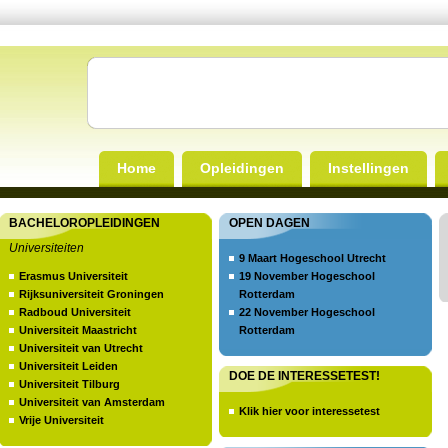
Home
Opleidingen
Instellingen
BACHELOROPLEIDINGEN
OPEN DAGEN
Universiteiten
9 Maart Hogeschool Utrecht
Erasmus Universiteit
19 November Hogeschool
Rijksuniversiteit Groningen
Rotterdam
Radboud Universiteit
22 November Hogeschool
Universiteit Maastricht
Rotterdam
Universiteit van Utrecht
Universiteit Leiden
DOE DE INTERESSETEST!
Universiteit Tilburg
Universiteit van Amsterdam
Klik hier voor interessetest
Vrije Universiteit