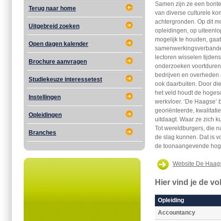
Samen zijn ze een bont
Terug naar home
van diverse culturele kom
achtergronden. Op dit m
Uitgebreid zoeken
opleidingen, op uiteenl
mogelijk te houden, gaa
Open dagen kalender
samenwerkingsverbanden
lectoren wisselen tijden
Brochure aanvragen
onderzoeken voortdurend 
bedrijven en overheden i
Studiekeuze interessetest
ook daarbuiten. Door die
het veld houdt de hoges
Instellingen
werkvloer. ‘De Haagse’ b
georiënteerde, kwalitati
Opleidingen
uitdaagt. Waar ze zich 
Tot wereldburgers, die n
Branches
de slag kunnen. Dat is vo
de toonaangevende hoge
Website De Haag
Hier vind je de v
Opleiding
Accountancy