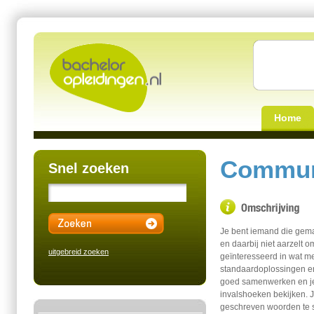
Home
Commun
Snel zoeken
Je bent iemand die gema
en daarbij niet aarzelt o
uitgebreid zoeken
geïnteresseerd in wat me
standaardoplossingen en v
goed samenwerken en je 
invalshoeken bekijken. 
geschreven woorden te s