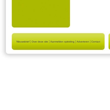
|
|
|
|
Nieuwsbrief
Over deze site
Aanmelden opleiding
Adverteren
Contact