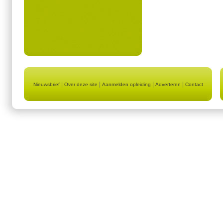
|
|
|
|
Nieuwsbrief
Over deze site
Aanmelden opleiding
Adverteren
Contact