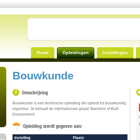
Home
Opleidingen
Instellingen
Bouwkunde
Bouwkunde is een technische opleiding die opleidt tot bouwkundig
ingenieur. Je behaalt de internationale graad ‘Bachelor of Built
Environment’.
Instelling
Plaats