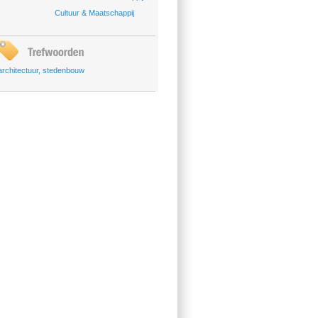
Cultuur & Maatschappij
architectuur
,
stedenbouw