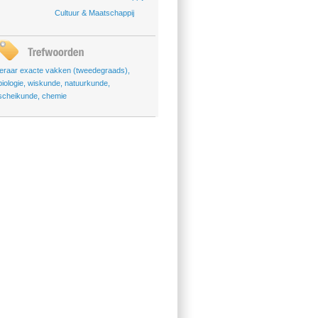
Cultuur & Maatschappij
leraar exacte vakken (tweedegraads)
,
biologie
,
wiskunde
,
natuurkunde
,
scheikunde
,
chemie