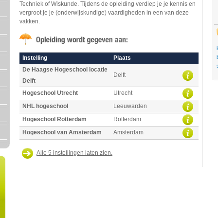
Techniek of Wiskunde. Tijdens de opleiding verdiep je je kennis en
vergroot je je (onderwijskundige) vaardigheden in een van deze
vakken.
Instelling
Plaats
De Haagse Hogeschool locatie
Delft
Delft
Hogeschool Utrecht
Utrecht
NHL hogeschool
Leeuwarden
Hogeschool Rotterdam
Rotterdam
Hogeschool van Amsterdam
Amsterdam
Alle 5 instellingen laten zien.