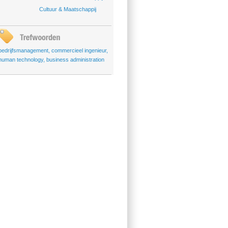
Cultuur & Maatschappij
bedrijfsmanagement
,
commercieel ingenieur
,
human technology
,
business administration