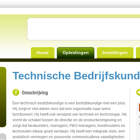
Home
Opleidingen
Instellingen
Technische Bedrijfskun
Een technisch bedrijfskundige is een bedrijfskundige met een plus.
Hij zorgt er niet alleen voor dat een organisatie naar wens
functioneert. Hij heeft ook verstand van techniek en technologie. Hij
vormt de schakel tussen de directie en de productieomgeving en
zorgt dat bestuurders, managers, P&O-managers, boekhouders en
techneuten elkaar goed verstaan. Hij heeft een integrale visie, een
analytisch vermogen en passende communicatieve vaardigheden.