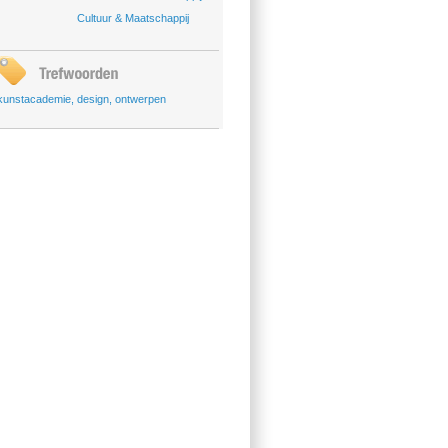
Cultuur & Maatschappij
kunstacademie
,
design
,
ontwerpen