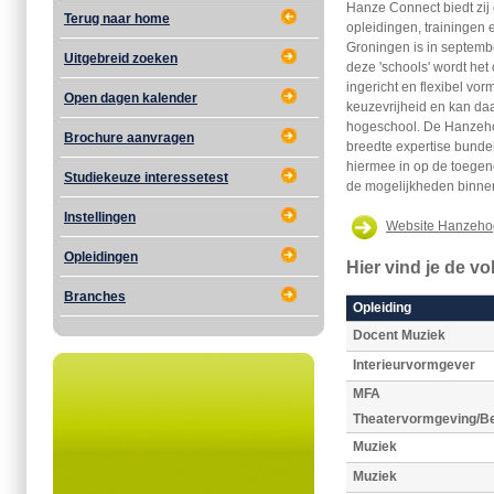
Hanze Connect biedt zij 
Terug naar home
opleidingen, traininge
Groningen is in septembe
Uitgebreid zoeken
deze 'schools' wordt het
ingericht en flexibel vo
Open dagen kalender
keuzevrijheid en kan daa
hogeschool. De Hanzeho
Brochure aanvragen
breedte expertise bunde
hiermee in op de toegen
Studiekeuze interessetest
de mogelijkheden binnen
Instellingen
Website Hanzeho
Opleidingen
Hier vind je de v
Branches
Opleiding
Docent Muziek
Interieurvormgever
MFA
Theatervormgeving/Be
Muziek
Muziek