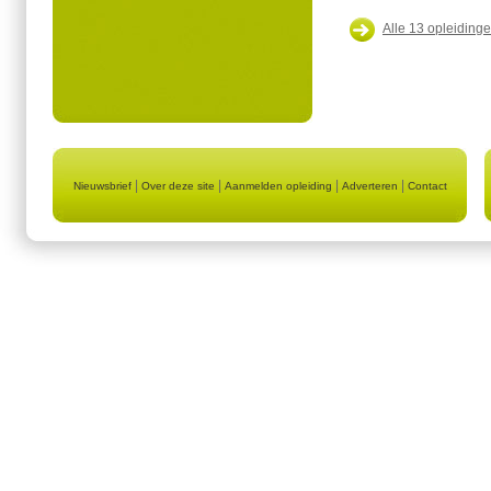
Alle 13 opleidinge
|
|
|
|
Nieuwsbrief
Over deze site
Aanmelden opleiding
Adverteren
Contact