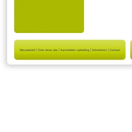
|
|
|
|
Nieuwsbrief
Over deze site
Aanmelden opleiding
Adverteren
Contact