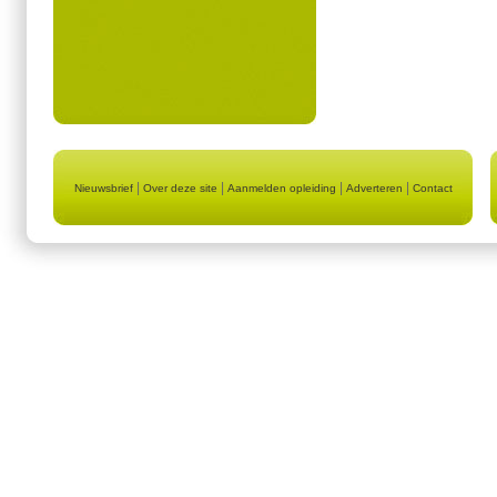
|
|
|
|
Nieuwsbrief
Over deze site
Aanmelden opleiding
Adverteren
Contact