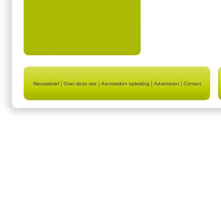
|
|
|
|
Nieuwsbrief
Over deze site
Aanmelden opleiding
Adverteren
Contact