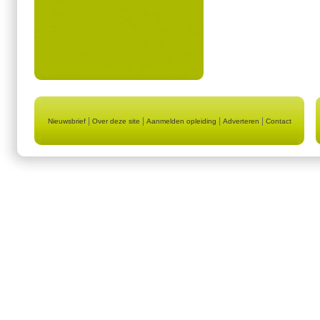
|
|
|
|
Nieuwsbrief
Over deze site
Aanmelden opleiding
Adverteren
Contact