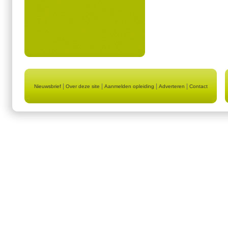
|
|
|
|
Nieuwsbrief
Over deze site
Aanmelden opleiding
Adverteren
Contact