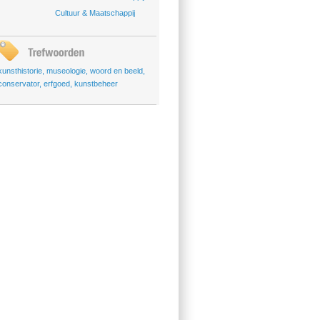
Cultuur & Maatschappij
kunsthistorie
,
museologie
,
woord en beeld
,
conservator
,
erfgoed
,
kunstbeheer