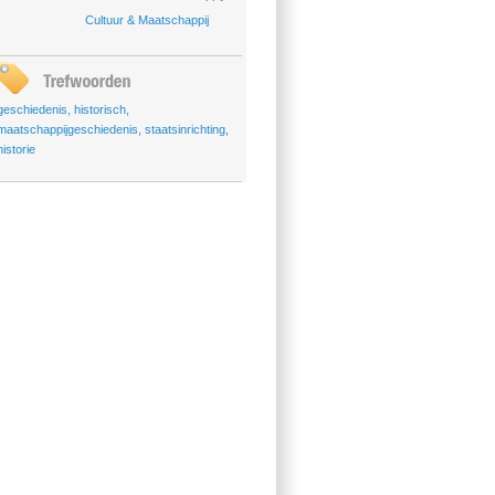
Cultuur & Maatschappij
geschiedenis
,
historisch
,
maatschappijgeschiedenis
,
staatsinrichting
,
historie