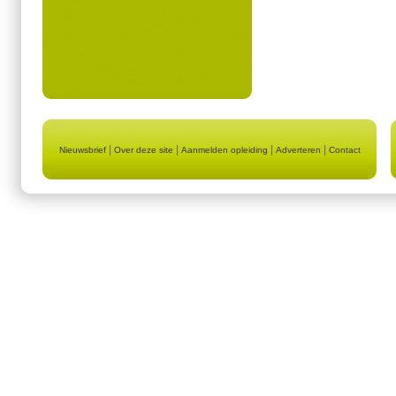
|
|
|
|
Nieuwsbrief
Over deze site
Aanmelden opleiding
Adverteren
Contact