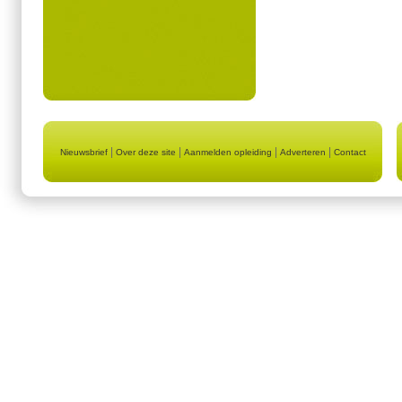
|
|
|
|
Nieuwsbrief
Over deze site
Aanmelden opleiding
Adverteren
Contact