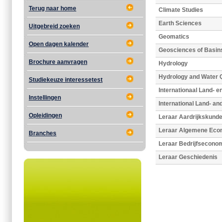
Terug naar home
Climate Studies
Earth Sciences
Uitgebreid zoeken
Geomatics
Open dagen kalender
Geosciences of Basins
Brochure aanvragen
Hydrology
Hydrology and Water Q
Studiekeuze interessetest
Internationaal Land- 
Instellingen
International Land- 
Opleidingen
Leraar Aardrijkskund
Leraar Algemene Eco
Branches
Leraar Bedrijfsecono
Leraar Geschiedenis