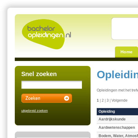
Home
Opleidi
Snel zoeken
Opleidingen met het tre
1
|
2
|
3
|
Volgende
uitgebreid zoeken
Opleiding
Aardrijkskunde
Aardwetenschappen
Bodem, Water, Atmosf