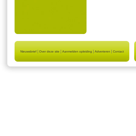
|
|
|
|
Nieuwsbrief
Over deze site
Aanmelden opleiding
Adverteren
Contact