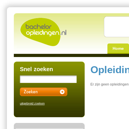
Home
Opleidi
Snel zoeken
Er zijn geen opleidinge
uitgebreid zoeken