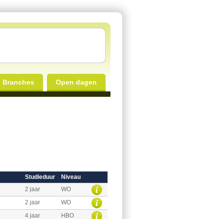
Branches
Open dagen
Studieduur
Niveau
2 jaar
WO
2 jaar
WO
4 jaar
HBO