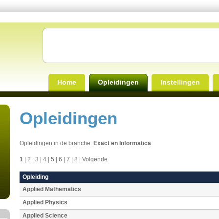
Home
Opleidingen
Instellingen
Opleidingen
Opleidingen in de branche:
Exact en Informatica
.
1
|
2
|
3
|
4
|
5
|
6
|
7
|
8
|
Volgende
Opleiding
Applied Mathematics
Applied Physics
Applied Science