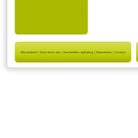
|
|
|
|
Nieuwsbrief
Over deze site
Aanmelden opleiding
Adverteren
Contact