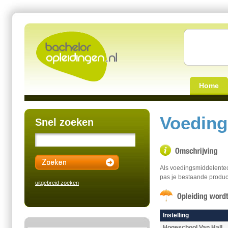
Home
Voeding
Snel zoeken
Als voedingsmiddelentec
pas je bestaande produc
uitgebreid zoeken
Instelling
Hogeschool Van Hall